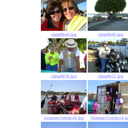
cimg0644.jpg
cimg0646.jpg
cimg0650.jpg
cimg0652.jpg
SummerSolstice6.jpg
SummerSolstice4.j