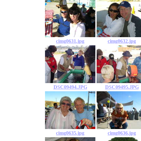
cimg0631.jpg
cimg0632.jpg
DSC09494.JPG
DSC09495.JPG
cimg0635.jpg
cimg0636.jpg