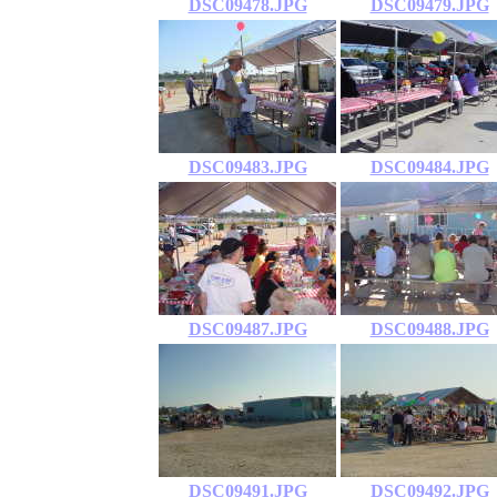
DSC09478.JPG
DSC09479.JPG
DSC09483.JPG
DSC09484.JPG
DSC09487.JPG
DSC09488.JPG
DSC09491.JPG
DSC09492.JPG