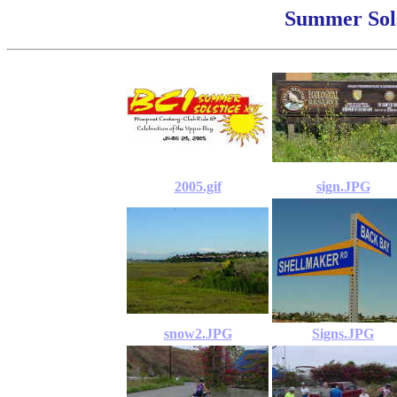
Summer Sols
2005.gif
sign.JPG
snow2.JPG
Signs.JPG